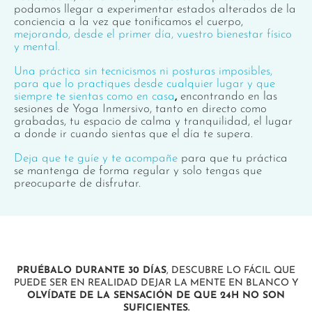
podamos llegar a experimentar estados alterados de la
conciencia a la vez que tonificamos el cuerpo,
mejorando, desde el primer día, vuestro bienestar físico
y mental.
Una práctica sin tecnicismos ni posturas imposibles,
para que lo practiques desde cualquier lugar y que
siempre te sientas como en casa
,
encontrando en las
sesiones de Yoga Inmersivo, tanto en directo como
grabadas, tu espacio de calma y tranquilidad, el lugar
a donde ir cuando sientas que el día te supera.
Deja que te guíe y te acompañe
para que tu práctica
se mantenga de forma regular y solo tengas que
preocuparte de disfrutar.
PRUÉBALO DURANTE 30 DÍAS
, DESCUBRE LO FÁCIL QUE
PUEDE SER EN REALIDAD DEJAR LA MENTE EN BLANCO Y
OLVÍDATE DE LA SENSACIÓN DE QUE 24H NO SON
SUFICIENTES.